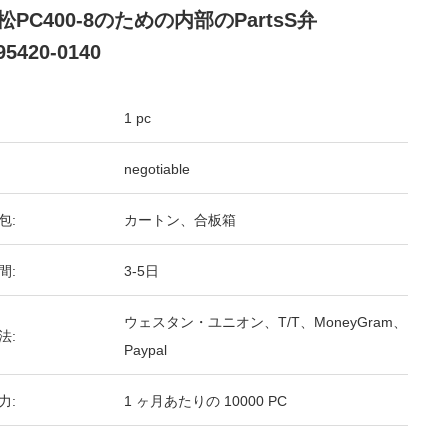
松PC400-8のための内部のPartsS弁
95420-0140
1 pc
negotiable
包:
カートン、合板箱
間:
3-5日
ウェスタン・ユニオン、T/T、MoneyGram、
法:
Paypal
力:
1 ヶ月あたりの 10000 PC