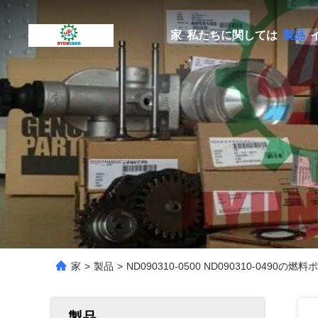
家
私たちに関しては
製品
家
>
製品
>
ND090310-0500 ND090310-0490の
製品