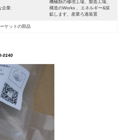
機械類の修理工場、製造工場、
な企業:
構造のworks 、エネルギー&採
鉱します、産業ろ過装置
マーケットの部品
-0140