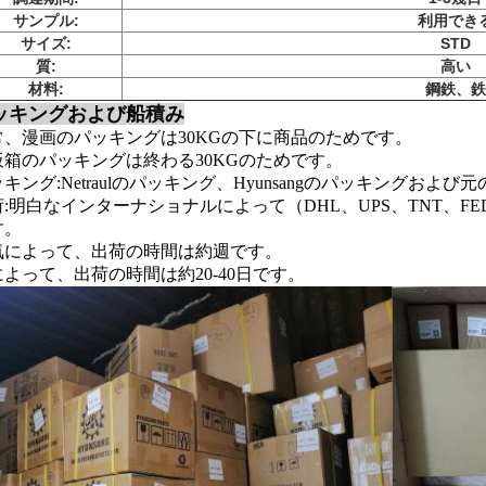
サンプル:
利用でき
サイズ:
STD
質:
高い
材料:
鋼鉄、鉄
ッキングおよび船積み
常、漫画のパッキングは30KGの下に商品のためです。
板箱のパッキングは終わる30KGのためです。
キング:Netraulのパッキング、Hyunsangのパッキングおよ
:明白なインターナショナルによって（DHL、UPS、TNT、FEDE
す。
気によって、出荷の時間は約週です。
によって、出荷の時間は約20-40日です。