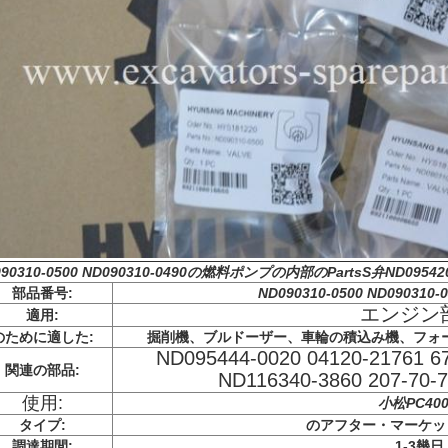
090310-0500 ND090310-0490の燃料ポンプの内部のPartsS弁ND095420
部品番号:
ND090310-0500 ND090310-0
エンジン
適用:
のために適した:
掘削機、ブルドーザー、車輪の積込み機、フォ
ND095444-0020 04120-21761 67
関連の部品:
ND116340-3860 207-70-7
使用:
小松PC400
タイプ:
のアフター・マーケッ
調達期間:
1-3幾日