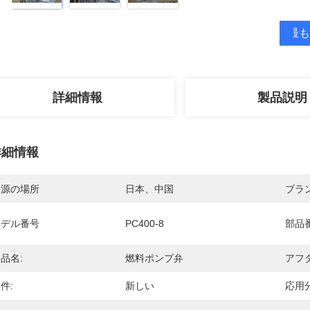
最も
詳細情報
製品説明
詳細情報
起源の場所
日本、中国
ブラ
モデル番号
PC400-8
部品番
品名:
燃料ポンプ弁
アフ
件:
新しい
応用分