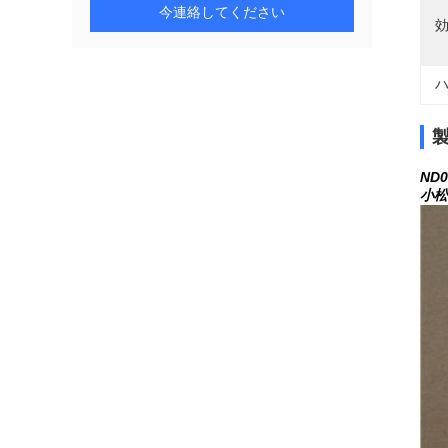
今連絡してください
効
ハ
ND0
小松