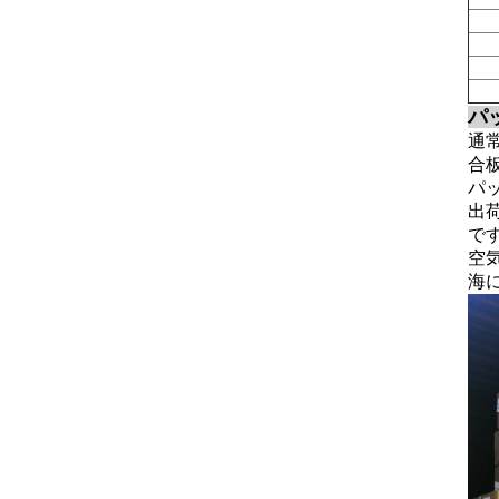
パ
通
合
パッ
出荷
で
空
海