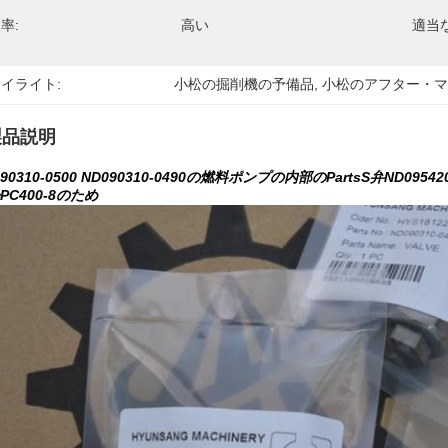
率:
高い
適当
イライト:
小松の掘削機の予備品
, 
小松のアフター・
製品説明
90310-0500 ND090310-0490の燃料ポンプの内部のPartsS弁ND095420
PC400-8のため