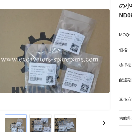
の小
ND0
MOQ:
価格:
標準梱
配達期
支払方
供給能